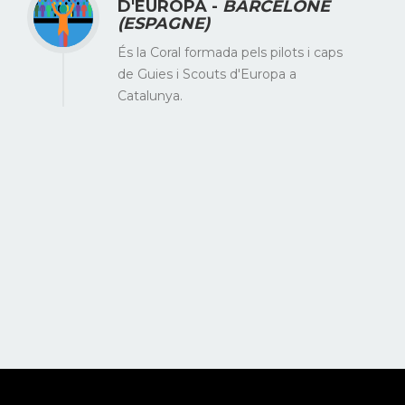
D'EUROPA -
BARCELONE
(ESPAGNE)
És la Coral formada pels pilots i caps
de Guies i Scouts d'Europa a
Catalunya.